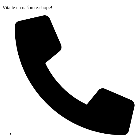
Preskočiť
Vitajte na našom e-shope!
na
obsah