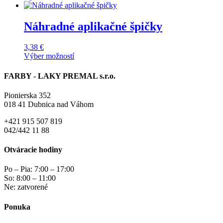
Tento
3,28 €
môžete
produkt
through
vybrať
má
4,00 €
Náhradné aplikačné špičky
na
viacero
stránke
variantov.
produktu.
3,38
€
Možnosti
Výber možností
si
Tento
môžete
produkt
FARBY - LAKY PREMAL s.r.o.
vybrať
má
na
viacero
stránke
Pionierska 352
variantov.
produktu.
018 41 Dubnica nad Váhom
Možnosti
si
+421 915 507 819
môžete
042/442 11 88
vybrať
na
Otváracie hodiny
stránke
produktu.
Po – Pia: 7:00 – 17:00
So: 8:00 – 11:00
Ne: zatvorené
Ponuka