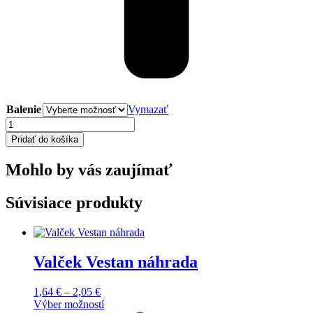
Balenie
Vymazať
množstvo
Rukavice
Pridať do košíka
CERVA
Hornbil
Mohlo by vás zaujímať
Súvisiace produkty
Valček Vestan náhrada
Price
1,64
€
–
2,05
€
range:
Výber možností