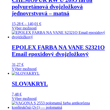
CHEMOPUR RW U 2095 farba
polyuretánová dvojzložková
jednovrstvová – matná
15,28
€
–
140,01
€
Price
Výber možností
range:
Tento
15,28 €
produkt
through
má
140,01 €
viacero
EPOLEX FARBA NA VANE S2321O
variantov.
Email epoxidový dvojzložkový
Možnosti
si
môžete
31,27
€
vybrať
Výber možností
na
Tento
stránke
produkt
produktu.
má
SLOVAKRYL
viacero
variantov.
7,48
€
Možnosti
Výber možností
si
Tento
môžete
produkt
vybrať