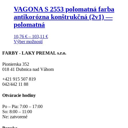
má
na
viacero
VAGONA S 2553 polomatná farba
stránke
variantov.
produktu.
antikorózna konštrukčná (2v1) —
Možnosti
si
polomatná
môžete
vybrať
10,76
€
–
103,11
€
Price
na
Výber možností
range:
stránke
Tento
10,76 €
produktu.
produkt
through
FARBY - LAKY PREMAL s.r.o.
má
103,11 €
viacero
Pionierska 352
variantov.
018 41 Dubnica nad Váhom
Možnosti
si
+421 915 507 819
môžete
042/442 11 88
vybrať
na
Otváracie hodiny
stránke
produktu.
Po – Pia: 7:00 – 17:00
So: 8:00 – 11:00
Ne: zatvorené