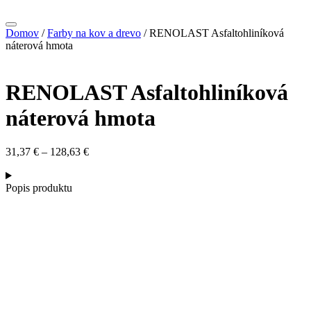
Domov
/
Farby na kov a drevo
/ RENOLAST Asfaltohliníková
náterová hmota
RENOLAST Asfaltohliníková
náterová hmota
31,37
€
–
128,63
€
Price
range:
31,37 €
Popis produktu
through
128,63 €