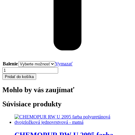
Balenie
Vymazať
množstvo
RENOLAST
Pridať do košíka
Asfaltohliníková
náterová
Mohlo by vás zaujímať
hmota
Súvisiace produkty