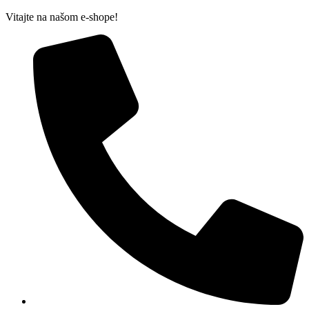
Preskočiť
Vitajte na našom e-shope!
na
obsah