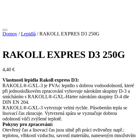
Domov
/
Lepidlá
/ RAKOLL EXPRES D3 250G
RAKOLL EXPRES D3 250G
4,40
€
Vlastnosti lepidla Rakoll express D3:
RAKOLL®-GXL-3 je PVAc lepidlo s dobrou vodoodolností, které
při jednosložkovém zpracování vyhovuje nárokům skupiny D-3 a
smícháním s RAKOLL®-GXL-Härter nárokům skupiny D-4 dle
DIN EN 204.
RAKOLL®-GXL-3 vytvrzuje velmi rychle. Působením tepla se
lisovací čas zkracuje. Vytvrzená spára se vyznačuje dobrou
odolností vůči zvýšené teplotě.
Pokyny pro zpracování:
Otevřený čas a lisovací čas jsou silně při práci ovlivněny např.:
teplotou, vlhkostí vzduchu, savostí materiálu, naneseným množstvím