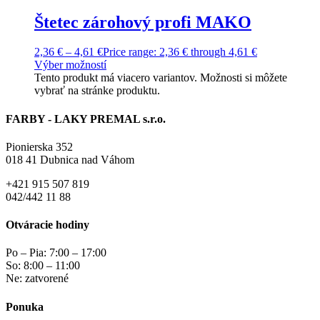
Štetec zárohový profi MAKO
2,36
€
–
4,61
€
Price range: 2,36 € through 4,61 €
Výber možností
Tento produkt má viacero variantov. Možnosti si môžete
vybrať na stránke produktu.
FARBY - LAKY PREMAL s.r.o.
Pionierska 352
018 41 Dubnica nad Váhom
+421 915 507 819
042/442 11 88
Otváracie hodiny
Po – Pia: 7:00 – 17:00
So: 8:00 – 11:00
Ne: zatvorené
Ponuka