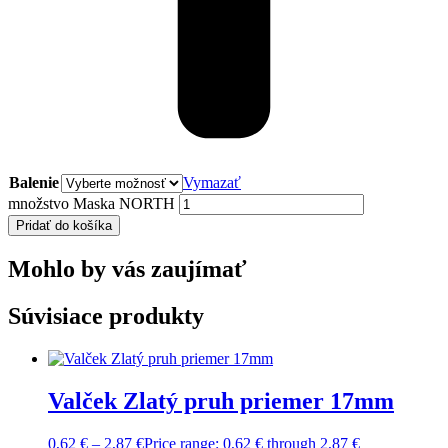
Balenie
Vymazať
množstvo Maska NORTH
Pridať do košíka
Mohlo by vás zaujímať
Súvisiace produkty
Valček Zlatý pruh priemer 17mm
0,62
€
–
2,87
€
Price range: 0,62 € through 2,87 €