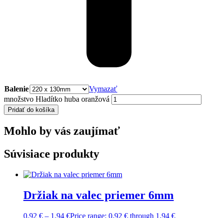
Balenie
Vymazať
množstvo Hladítko huba oranžová
Pridať do košíka
Mohlo by vás zaujímať
Súvisiace produkty
Držiak na valec priemer 6mm
0,92
€
–
1,94
€
Price range: 0,92 € through 1,94 €